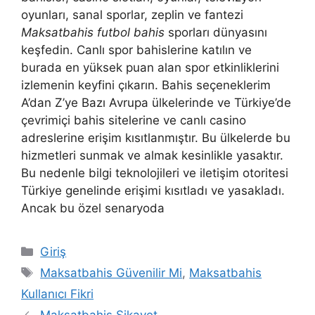
oyunları, sanal sporlar, zeplin ve fantezi
Maksatbahis futbol bahis
sporları dünyasını
keşfedin. Canlı spor bahislerine katılın ve
burada en yüksek puan alan spor etkinliklerini
izlemenin keyfini çıkarın. Bahis seçeneklerim
A’dan Z’ye Bazı Avrupa ülkelerinde ve Türkiye’de
çevrimiçi bahis sitelerine ve canlı casino
adreslerine erişim kısıtlanmıştır. Bu ülkelerde bu
hizmetleri sunmak ve almak kesinlikle yasaktır.
Bu nedenle bilgi teknolojileri ve iletişim otoritesi
Türkiye genelinde erişimi kısıtladı ve yasakladı.
Ancak bu özel senaryoda
Kategoriler
Giriş
Etiketler
Maksatbahis Güvenilir Mi
,
Maksatbahis
Kullanıcı Fikri
Maksatbahis Şikayet