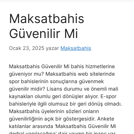
Maksatbahis
Güvenilir Mi
Ocak 23, 2025
yazar
Maksatbahis
Maksatbahis Güvenilir Mi bahis hizmetlerine
güveniyor mu? Maksatbahis web sitelerinde
spor bahislerinin sonuçlarına güvenmek
güvenilir midir? Lisans durumu ve önemli mali
kaynakları olumlu geri dönüşler alıyor. E-spor
bahisleriyle ilgili olumsuz bir geri dönüş olmadı.
Maksatbahis üyelerinin sözleri onların
güvenilirliğinin açık bir göstergesidir. Ankete
katılanlar arasında ‘Maksatbahis Güvenilir Mi
derhal yapılacağına’ dair yaygın bir inanç var.