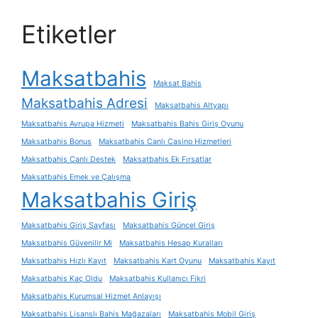
Etiketler
Maksatbahis
Maksat Bahis
Maksatbahis Adresi
Maksatbahis Altyapı
Maksatbahis Avrupa Hizmeti
Maksatbahis Bahis Giriş Oyunu
Maksatbahis Bonus
Maksatbahis Canlı Casino Hizmetleri
Maksatbahis Canlı Destek
Maksatbahis Ek Fırsatlar
Maksatbahis Emek ve Çalışma
Maksatbahis Giriş
Maksatbahis Giriş Sayfası
Maksatbahis Güncel Giriş
Maksatbahis Güvenilir Mi
Maksatbahis Hesap Kuralları
Maksatbahis Hızlı Kayıt
Maksatbahis Kart Oyunu
Maksatbahis Kayıt
Maksatbahis Kaç Oldu
Maksatbahis Kullanıcı Fikri
Maksatbahis Kurumsal Hizmet Anlayışı
Maksatbahis Lisanslı Bahis Mağazaları
Maksatbahis Mobil Giriş