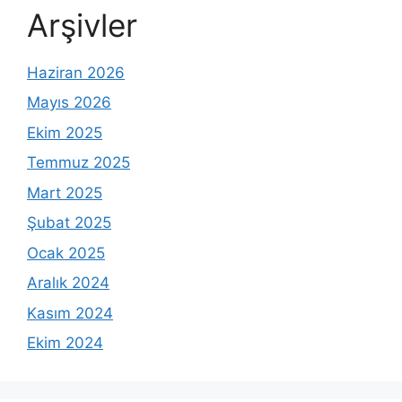
Arşivler
Haziran 2026
Mayıs 2026
Ekim 2025
Temmuz 2025
Mart 2025
Şubat 2025
Ocak 2025
Aralık 2024
Kasım 2024
Ekim 2024