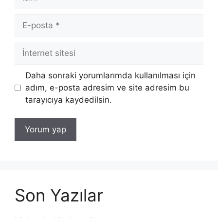
E-
posta
İnternet
sitesi
Daha sonraki yorumlarımda kullanılması için
adım, e-posta adresim ve site adresim bu
tarayıcıya kaydedilsin.
Son Yazılar