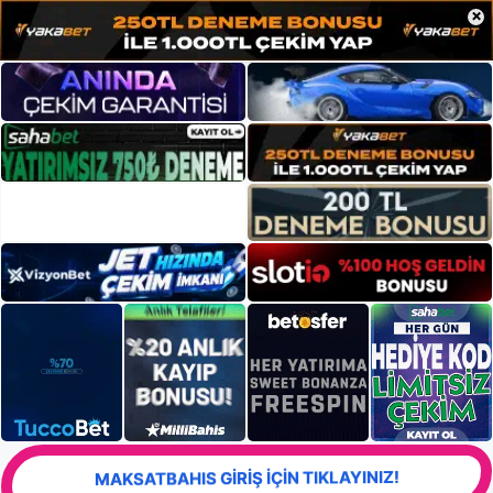
×
MAKSATBAHIS GİRİŞ İÇİN TIKLAYINIZ!