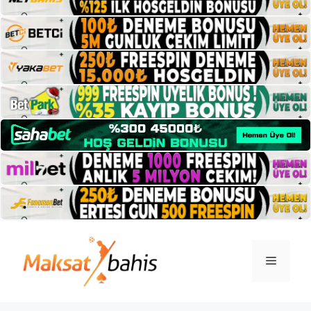
İçeriğe
atla
Menü