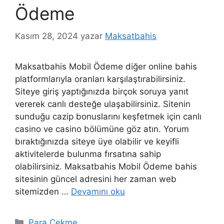
Ödeme
Kasım 28, 2024
yazar
Maksatbahis
Maksatbahis Mobil Ödeme diğer online bahis
platformlarıyla oranları karşılaştırabilirsiniz.
Siteye giriş yaptığınızda birçok soruya yanıt
vererek canlı desteğe ulaşabilirsiniz. Sitenin
sunduğu cazip bonuslarını keşfetmek için canlı
casino ve casino bölümüne göz atın. Yorum
bıraktığınızda siteye üye olabilir ve keyifli
aktivitelerde bulunma fırsatına sahip
olabilirsiniz. Maksatbahis Mobil Ödeme bahis
sitesinin güncel adresini her zaman web
sitemizden …
Devamını oku
Kategoriler
Para Çekme