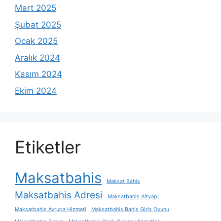
Mart 2025
Şubat 2025
Ocak 2025
Aralık 2024
Kasım 2024
Ekim 2024
Etiketler
Maksatbahis
Maksat Bahis
Maksatbahis Adresi
Maksatbahis Altyapı
Maksatbahis Avrupa Hizmeti
Maksatbahis Bahis Giriş Oyunu