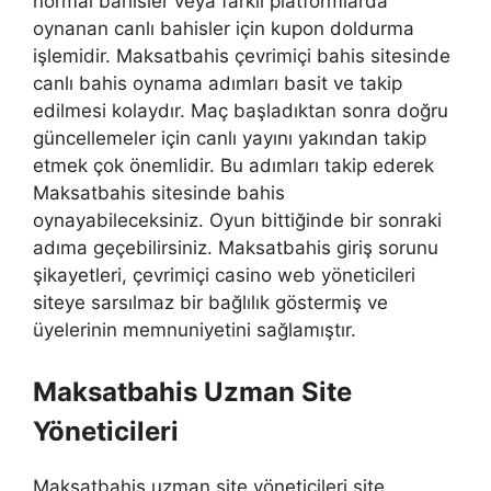
normal bahisler veya farklı platformlarda
oynanan canlı bahisler için kupon doldurma
işlemidir. Maksatbahis çevrimiçi bahis sitesinde
canlı bahis oynama adımları basit ve takip
edilmesi kolaydır. Maç başladıktan sonra doğru
güncellemeler için canlı yayını yakından takip
etmek çok önemlidir. Bu adımları takip ederek
Maksatbahis sitesinde bahis
oynayabileceksiniz. Oyun bittiğinde bir sonraki
adıma geçebilirsiniz. Maksatbahis giriş sorunu
şikayetleri, çevrimiçi casino web yöneticileri
siteye sarsılmaz bir bağlılık göstermiş ve
üyelerinin memnuniyetini sağlamıştır.
Maksatbahis Uzman Site
Yöneticileri
Maksatbahis uzman site yöneticileri site