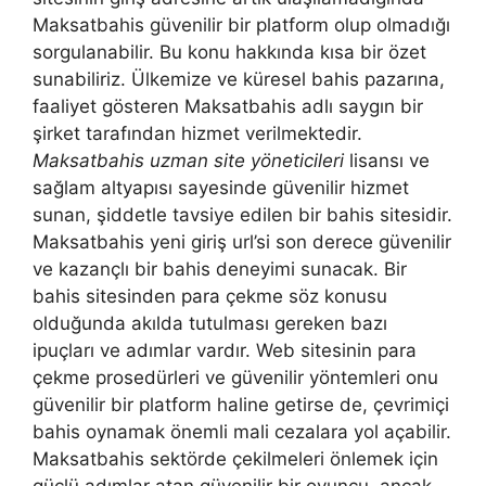
Maksatbahis güvenilir bir platform olup olmadığı
sorgulanabilir. Bu konu hakkında kısa bir özet
sunabiliriz. Ülkemize ve küresel bahis pazarına,
faaliyet gösteren Maksatbahis adlı saygın bir
şirket tarafından hizmet verilmektedir.
Maksatbahis uzman site yöneticileri
lisansı ve
sağlam altyapısı sayesinde güvenilir hizmet
sunan, şiddetle tavsiye edilen bir bahis sitesidir.
Maksatbahis yeni giriş url’si son derece güvenilir
ve kazançlı bir bahis deneyimi sunacak. Bir
bahis sitesinden para çekme söz konusu
olduğunda akılda tutulması gereken bazı
ipuçları ve adımlar vardır. Web sitesinin para
çekme prosedürleri ve güvenilir yöntemleri onu
güvenilir bir platform haline getirse de, çevrimiçi
bahis oynamak önemli mali cezalara yol açabilir.
Maksatbahis sektörde çekilmeleri önlemek için
güçlü adımlar atan güvenilir bir oyuncu, ancak