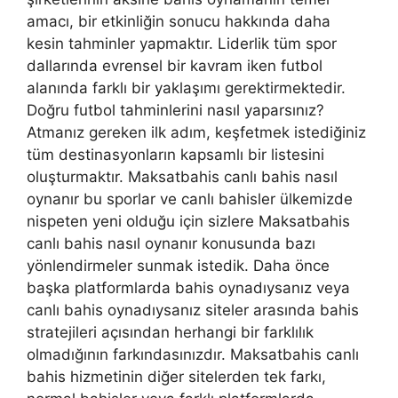
amacı, bir etkinliğin sonucu hakkında daha
kesin tahminler yapmaktır. Liderlik tüm spor
dallarında evrensel bir kavram iken futbol
alanında farklı bir yaklaşımı gerektirmektedir.
Doğru futbol tahminlerini nasıl yaparsınız?
Atmanız gereken ilk adım, keşfetmek istediğiniz
tüm destinasyonların kapsamlı bir listesini
oluşturmaktır. Maksatbahis canlı bahis nasıl
oynanır bu sporlar ve canlı bahisler ülkemizde
nispeten yeni olduğu için sizlere Maksatbahis
canlı bahis nasıl oynanır konusunda bazı
yönlendirmeler sunmak istedik. Daha önce
başka platformlarda bahis oynadıysanız veya
canlı bahis oynadıysanız siteler arasında bahis
stratejileri açısından herhangi bir farklılık
olmadığının farkındasınızdır. Maksatbahis canlı
bahis hizmetinin diğer sitelerden tek farkı,