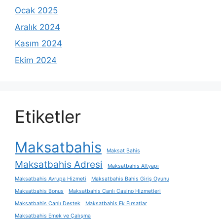
Ocak 2025
Aralık 2024
Kasım 2024
Ekim 2024
Etiketler
Maksatbahis
Maksat Bahis
Maksatbahis Adresi
Maksatbahis Altyapı
Maksatbahis Avrupa Hizmeti
Maksatbahis Bahis Giriş Oyunu
Maksatbahis Bonus
Maksatbahis Canlı Casino Hizmetleri
Maksatbahis Canlı Destek
Maksatbahis Ek Fırsatlar
Maksatbahis Emek ve Çalışma