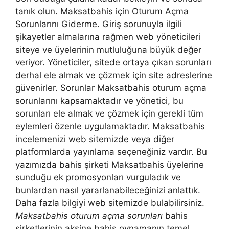
tanık olun. Maksatbahis için Oturum Açma
Sorunlarını Giderme. Giriş sorunuyla ilgili
şikayetler almalarına rağmen web yöneticileri
siteye ve üyelerinin mutluluğuna büyük değer
veriyor. Yöneticiler, sitede ortaya çıkan sorunları
derhal ele almak ve çözmek için site adreslerine
güvenirler. Sorunlar Maksatbahis oturum açma
sorunlarını kapsamaktadır ve yönetici, bu
sorunları ele almak ve çözmek için gerekli tüm
eylemleri özenle uygulamaktadır. Maksatbahis
incelemenizi web sitemizde veya diğer
platformlarda yayınlama seçeneğiniz vardır. Bu
yazımızda bahis şirketi Maksatbahis üyelerine
sunduğu ek promosyonları vurguladık ve
bunlardan nasıl yararlanabileceğinizi anlattık.
Daha fazla bilgiyi web sitemizde bulabilirsiniz.
Maksatbahis oturum açma sorunları
bahis
şirketlerinin aksine bahis oynamanın temel