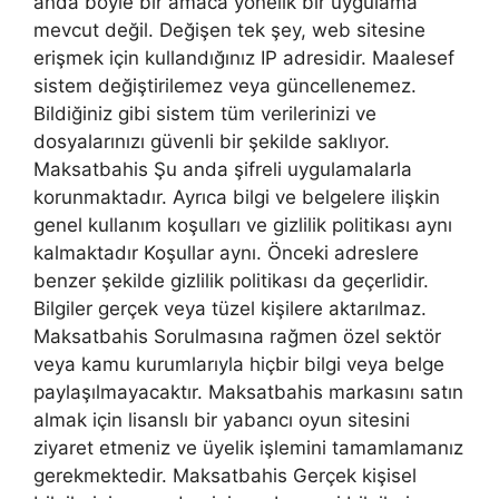
anda böyle bir amaca yönelik bir uygulama
mevcut değil. Değişen tek şey, web sitesine
erişmek için kullandığınız IP adresidir. Maalesef
sistem değiştirilemez veya güncellenemez.
Bildiğiniz gibi sistem tüm verilerinizi ve
dosyalarınızı güvenli bir şekilde saklıyor.
Maksatbahis Şu anda şifreli uygulamalarla
korunmaktadır. Ayrıca bilgi ve belgelere ilişkin
genel kullanım koşulları ve gizlilik politikası aynı
kalmaktadır Koşullar aynı. Önceki adreslere
benzer şekilde gizlilik politikası da geçerlidir.
Bilgiler gerçek veya tüzel kişilere aktarılmaz.
Maksatbahis Sorulmasına rağmen özel sektör
veya kamu kurumlarıyla hiçbir bilgi veya belge
paylaşılmayacaktır. Maksatbahis markasını satın
almak için lisanslı bir yabancı oyun sitesini
ziyaret etmeniz ve üyelik işlemini tamamlamanız
gerekmektedir. Maksatbahis Gerçek kişisel