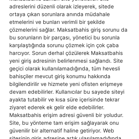
adreslerini düzenli olarak izleyerek, sitede
ortaya çıkan sorunlara anında müdahale
etmelerini ve bunları verimli bir şekilde
çözmelerini sağlar. Maksatbahis giriş sorunu da
bu sorunların bir parçası, yönetici bu sorunla
karşılaştığında sorunu çözmek için çok çaba
harcıyor. Sorun derhal çözülerek Maksatbahis
yeni giriş adresinin belirlenmesi sağlandı. Site
geçici olarak kullanılamadığında, tüm hevesli
bahisçiler mevcut giriş konumu hakkında
bilgilendirilir ve hizmete yeni ofisten erişmeye
devam edebilirler. Kullanıcılar bu sayede siteyi
ayakta tutabilir ve kısa süre içerisinde tekrar
ziyaret ederek ek gelir elde edebilirler.
Maksatbahis erişim adresi güvenli bir yoludur.
Site, bu yönteme tam erişim sağlayarak onu
güvenilir bir alternatif haline getiriyor. Web
sitesinin giriş adresine artık ulaşılamadığında